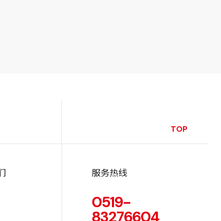
TOP
们
服务热线
0519-
83276604