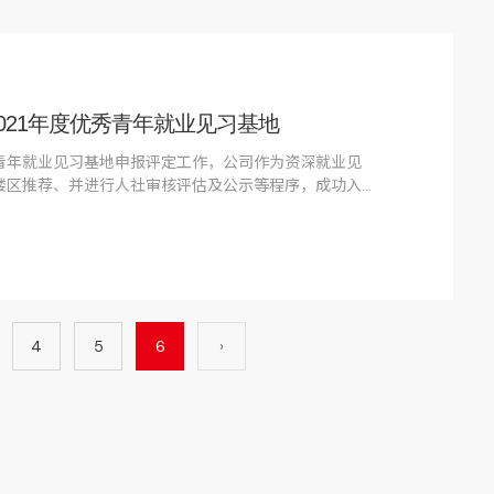
2021年度优秀青年就业见习基地
优秀青年就业见习基地申报评定工作，公司作为资深就业见
楼区推荐、并进行人社审核评估及公示等程序，成功入
就业见习基地，此次入选全市仅30家。
4
5
6
›