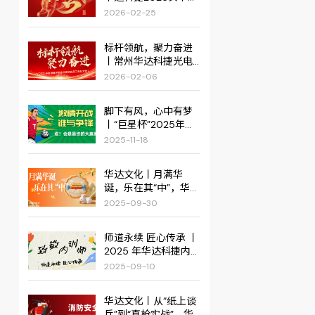
佳绩，红火启新篇！
2026-02-25
标杆领航，聚力奋进
丨常州华达科捷光电
仪器有限公司2025年
2026-02-06
度管理评审会议暨优
秀员工表彰大会圆满
脚下有风，心中有梦
结束
丨“巨星杯”2025年巨
星集团第四届企业足
2025-11-18
球邀请赛圆满举办！
华达文化丨月满华
诞，乐在其“中”，华达
双节活动圆满落幕！
2025-09-30
师道永续 匠心传承 丨
2025 年华达科捷内
训师感恩活动纪实
2025-09-10
华达文化丨从“纸上谈
兵”到“真枪实战”，华