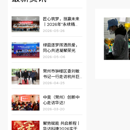
匠心筑梦，技赢未来
丨2026年“永续精
准・华达杯”职业技能
2026-05-26
大赛圆满举行！
绿茵逐梦挥洒热爱，
同心共进凝聚荣光
2026-05-06
常州市钟楼区委刘敏
书记一行走访杭州巨
星集团
2026-04-25
中奥（常州）创新中
心走访华达！
2026-03-20
聚势赋能 共启新程丨
华达科捷2026实干创