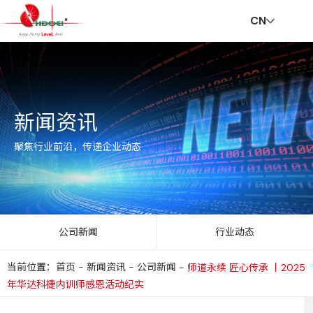
CN
首
走
创
新
社
招
联
V
新闻资讯
页
进
新
闻
会
贤
系
R
聚焦行业前沿，传递企业动态
华
与
资
责
纳
我
公司新闻
行业动态
当前位置：首页
-
新闻资讯
-
公司新闻
-
师道永续 匠心传承 丨2025
达
服
讯
任
士
们
年华达科捷内训师感恩活动纪实