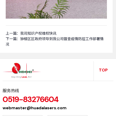
上一篇：
我司知识产权维权快讯
下一篇：
钟楼区区政府领导到我公司督查疫情防控工作部署情
况
TOP
服务热线
0519-83276604
webmaster@huadalasers.com