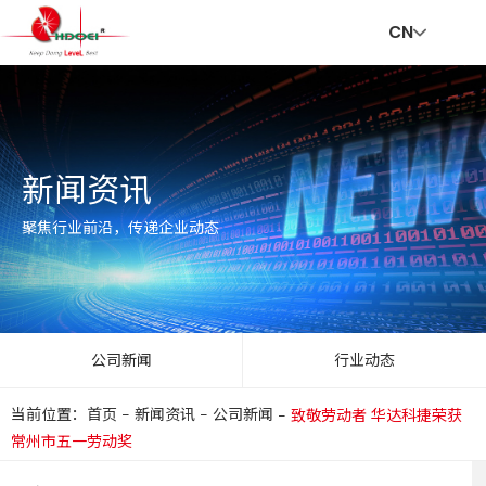
CN
首
走
创
新
社
招
联
V
新闻资讯
页
进
新
闻
会
贤
系
R
聚焦行业前沿，传递企业动态
华
与
资
责
纳
我
公司新闻
行业动态
当前位置：首页
-
新闻资讯
-
公司新闻
-
致敬劳动者 华达科捷荣获
达
服
讯
任
士
们
常州市五一劳动奖