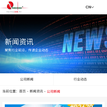
CN
首
走
创
新
社
招
联
V
新闻资讯
页
进
新
闻
会
贤
系
R
聚焦行业前沿，传递企业动态
华
与
资
责
纳
我
公司新闻
行业动态
当前位置：首页
-
新闻资讯
-
公司新闻
达
服
讯
任
士
们