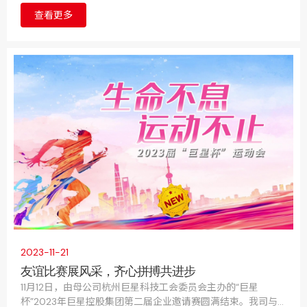
的氛围，丰富员工的业余生活，增强团队合作精神和凝聚力，
查看更多
我司特别策划了一场别开生面的拔河比赛。
2023-11-21
友谊比赛展风采，齐心拼搏共进步
11月12日，由母公司杭州巨星科技工会委员会主办的“巨星
杯”2023年巨星控股集团第二届企业邀请赛圆满结束。我司与