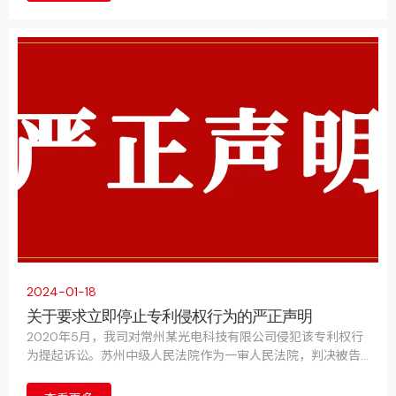
2024-01-18
关于要求立即停止专利侵权行为的严正声明
2020年5月，我司对常州某光电科技有限公司侵犯该专利权行
为提起诉讼。苏州中级人民法院作为一审人民法院，判决被告
立即停止侵害我司的发明专利权行为，并赔偿损失。被告不服
提起上诉。最高人民法院2023年11月7日作出终审判决，驳回该