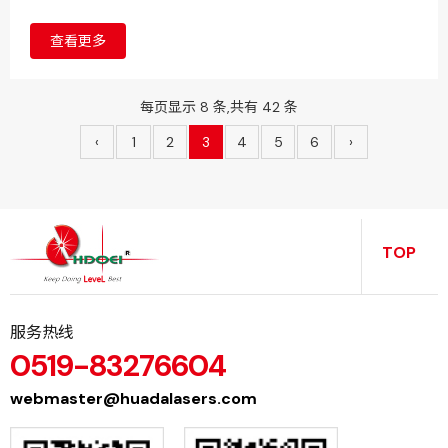
巨星科技、杭叉集团、中策橡胶3家兄弟公司展开了精彩的较
量。
查看更多
每页显示 8 条,共有 42 条
‹
1
2
3
4
5
6
›
TOP
服务热线
0519-83276604
webmaster@huadalasers.com