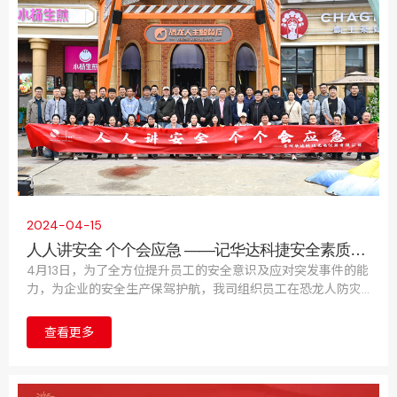
2024-04-15
人人讲安全 个个会应急 ——记华达科捷安全素质拓
展活动圆满落幕
4月13日，为了全方位提升员工的安全意识及应对突发事件的能
力，为企业的安全生产保驾护航，我司组织员工在恐龙人防灾
避险体验馆举办了一场别开生面的安全素质拓展活动。
查看更多