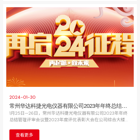
2024-01-30
常州华达科捷光电仪器有限公司2023年年终总结管
理评审会议暨2023年度评优表彰大会圆满结束
1月25日—26日，常州华达科捷光电仪器有限公司2023年年终
总结管理评审会议暨2023年度评优表彰大会在公司综合大楼五
楼会议中心成功举行。公司运营团队、各部门主管及以上人员
出席了会议。
查看更多