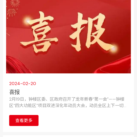
2024-02-20
喜报
2月19日，钟楼区委、区政府召开了龙年新春“第一会”——钟楼
区“四大功能区”项目双进深化年动员大会，动员全区上下一切围
着项目转、一切盯着项目干，拿出“起跑就是冲刺、开局就是决
战”的奋斗姿态，全力以赴推动项目双进量质提升，奋力推动钟
查看更多
楼高质量发展走在前列。会上，常州华达科捷光电仪器有限公
司荣获“2023年度重大贡献奖”。公司CEO张瓯被授予“2023年