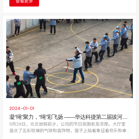
查看更多
公司的上诉请求；认定一审判决事实清楚，适用法律正确，应
予维持。
2024-01-01
凝“绳”聚力，“绳”彩飞扬 ——华达科捷第二届拔河比
赛圆满结束！
11月29日，元旦放假前夕，公司的节日氛围愈发浓厚。大厅里
装点了五彩斑斓的气球和装饰物，窗子上贴着象征着欢乐和幸
福的窗花。为了进一步给即将到来的元旦假期注入活力和喜庆