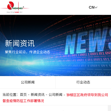
CN
首
走
创
新
社
招
联
V
新闻资讯
页
进
新
闻
会
贤
系
R
聚焦行业前沿，传递企业动态
华
与
资
责
纳
我
公司新闻
行业动态
当前位置：首页
-
新闻资讯
-
公司新闻
-
钟楼区区政府领导到我公司
达
服
讯
任
士
们
督查疫情防控工作部署情况