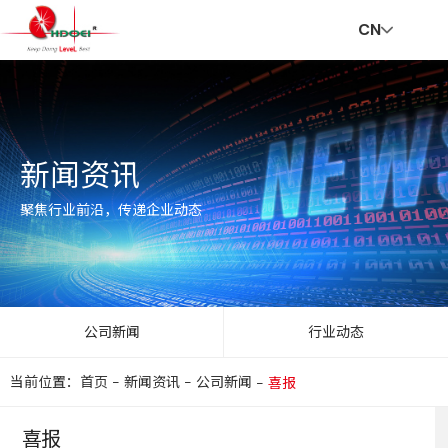
CN
首
走
创
新
社
招
联
V
新闻资讯
页
进
新
闻
会
贤
系
R
聚焦行业前沿，传递企业动态
华
与
资
责
纳
我
公司新闻
行业动态
当前位置：首页
-
新闻资讯
-
公司新闻
-
喜报
达
服
讯
任
士
们
喜报