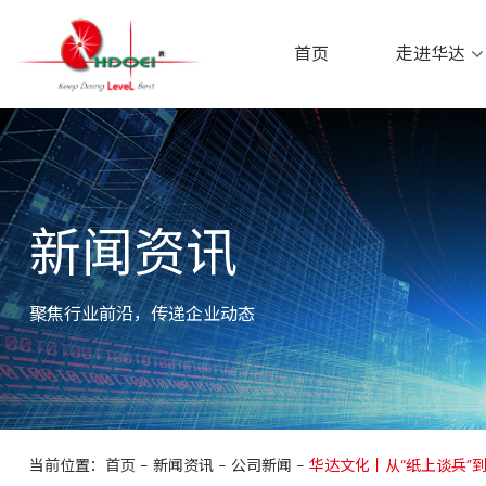
首页
走进华达
首页
走进华达
新闻资讯
聚焦行业前沿，传递企业动态
公司新闻
当前位置：首页
-
新闻资讯
-
公司新闻
-
华达文化丨从“纸上谈兵”