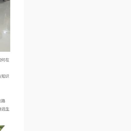
如何在
防知识
散路
确逃生