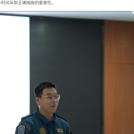
一时间采取正确措施的重要性。