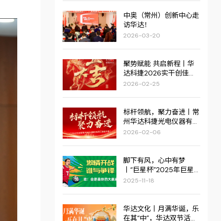
中奥（常州）创新中心走
访华达！
2026-03-20
聚势赋能 共启新程丨华
达科捷2026实干创佳
绩，红火启新篇！
2026-02-25
标杆领航，聚力奋进丨常
州华达科捷光电仪器有限
公司2025年度管理评审
2026-02-06
会议暨优秀员工表彰大会
圆满结束
脚下有风，心中有梦
丨“巨星杯”2025年巨星
集团第四届企业足球邀请
2025-11-18
赛圆满举办！
华达文化丨月满华诞，乐
在其“中”，华达双节活动