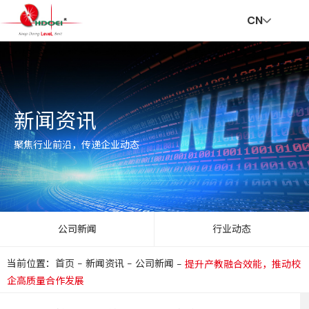
CN
首
走
创
新
社
招
联
V
新闻资讯
页
进
新
闻
会
贤
系
R
聚焦行业前沿，传递企业动态
华
与
资
责
纳
我
公司新闻
行业动态
当前位置：首页
-
新闻资讯
-
公司新闻
-
提升产教融合效能，推动校
达
服
讯
任
士
们
企高质量合作发展