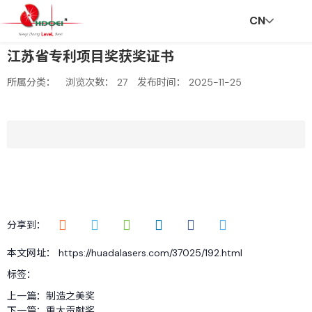
CN
江苏省专利项目奖获奖证书
首
走
创
新
社
招
联
V
所属分类：
浏览次数：
27
发布时间： 2025-11-25
页
进
新
闻
会
贤
系
R
华
与
资
责
纳
我
分享到：
本文网址： https://huadalasers.com/37025/192.html
达
服
讯
任
士
们
标签：
上一篇：
制造之美奖
下一篇：
重大贡献奖