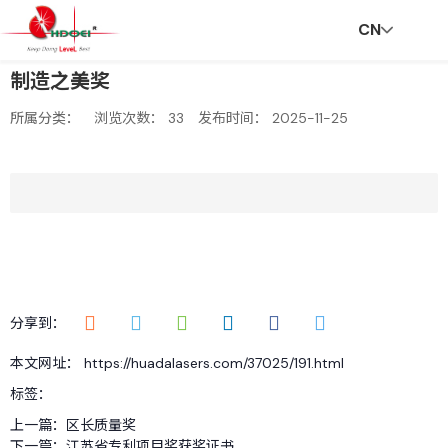
CN
制造之美奖
首
走
创
新
社
招
联
V
所属分类：
浏览次数：
33
发布时间： 2025-11-25
页
进
新
闻
会
贤
系
R
华
与
资
责
纳
我
分享到：
本文网址： https://huadalasers.com/37025/191.html
达
服
讯
任
士
们
标签：
上一篇：
区长质量奖
下一篇：
江苏省专利项目奖获奖证书