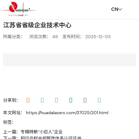
CN
江苏省省级企业技术中心
首
走
创
新
社
招
联
V
所属分类：
浏览次数：
48
发布时间： 2025-12-05
页
进
新
闻
会
贤
系
R
华
与
资
责
纳
我
分享到：
本文网址： https://huadalasers.com/37025/201.html
达
服
讯
任
士
们
标签：
上一篇：
专精特新“小巨人”企业
下一篇：
知识产权合规管理体系认证证书