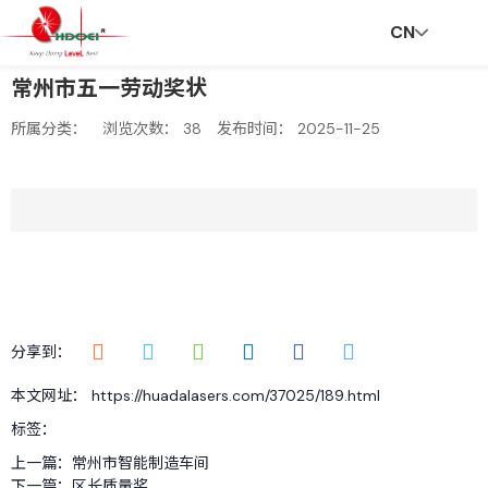
CN
常州市五一劳动奖状
首
走
创
新
社
招
联
V
所属分类：
浏览次数：
38
发布时间： 2025-11-25
页
进
新
闻
会
贤
系
R
华
与
资
责
纳
我
分享到：
本文网址： https://huadalasers.com/37025/189.html
达
服
讯
任
士
们
标签：
上一篇：
常州市智能制造车间
下一篇：
区长质量奖