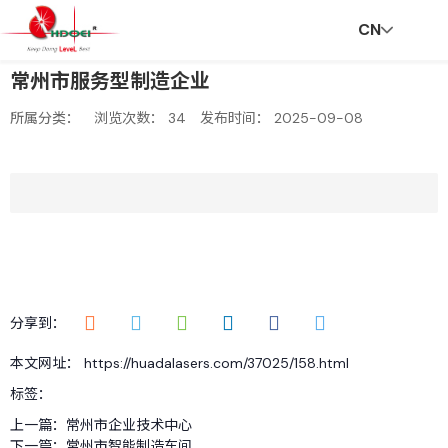
CN
常州市服务型制造企业
首
走
创
新
社
招
联
V
所属分类：
浏览次数：
34
发布时间： 2025-09-08
页
进
新
闻
会
贤
系
R
华
与
资
责
纳
我
分享到：
本文网址： https://huadalasers.com/37025/158.html
达
服
讯
任
士
们
标签：
上一篇：
常州市企业技术中心
下一篇：
常州市智能制造车间